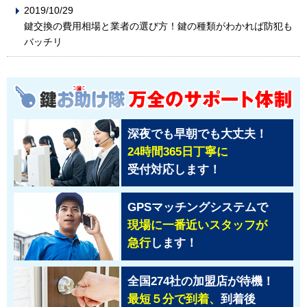
2019/10/29
鍵交換の費用相場と業者の選び方！鍵の種類がわかれば防犯も
バッチリ
深夜でも早朝でも大丈夫！
24時間365日丁寧に
受付対応します！
GPSマッチングシステムで
現場に一番近いスタッフが
急行
します！
全国274社の加盟店が待機！
最短５分で到着、
到着後