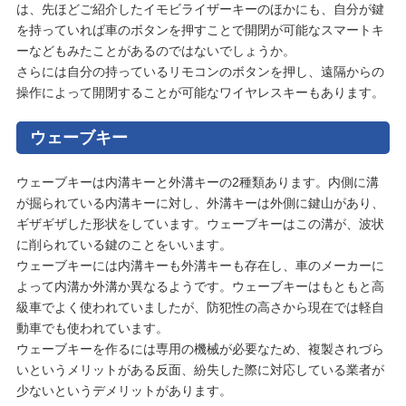
は、先ほどご紹介したイモビライザーキーのほかにも、自分が鍵
を持っていれば車のボタンを押すことで開閉が可能なスマートキ
ーなどもみたことがあるのではないでしょうか。
さらには自分の持っているリモコンのボタンを押し、遠隔からの
操作によって開閉することが可能なワイヤレスキーもあります。
ウェーブキー
ウェーブキーは内溝キーと外溝キーの2種類あります。内側に溝
が掘られている内溝キーに対し、外溝キーは外側に鍵山があり、
ギザギザした形状をしています。ウェーブキーはこの溝が、波状
に削られている鍵のことをいいます。
ウェーブキーには内溝キーも外溝キーも存在し、車のメーカーに
よって内溝か外溝か異なるようです。ウェーブキーはもともと高
級車でよく使われていましたが、防犯性の高さから現在では軽自
動車でも使われています。
ウェーブキーを作るには専用の機械が必要なため、複製されづら
いというメリットがある反面、紛失した際に対応している業者が
少ないというデメリットがあります。