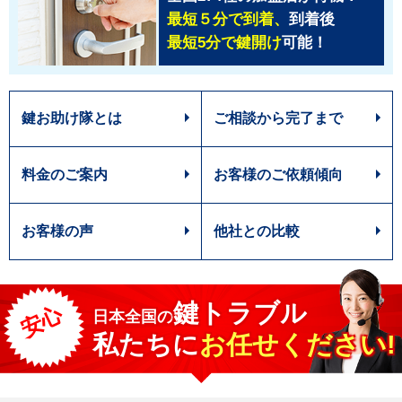
最短５分で到着、
到着後
最短5分で鍵開け
可能！
鍵お助け隊とは
ご相談から完了まで
料金のご案内
お客様のご依頼傾向
お客様の声
他社との比較
鍵トラブル
安心
日本全国
の
私たちに
お任せください!