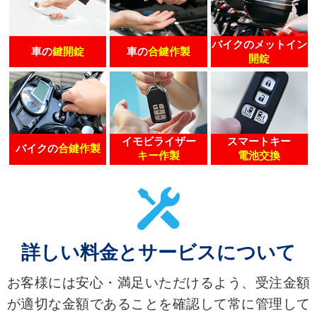
バイクのメットイン
車の
鍵開錠
車の
合鍵作製
開錠
イモビライザー
スマートキー
バイクの
合鍵作製
キー作製
電池交換
詳しい料金とサービスについて
お客様には安心・満足いただけるよう、受注金額
が適切な金額であることを確認して常に管理して