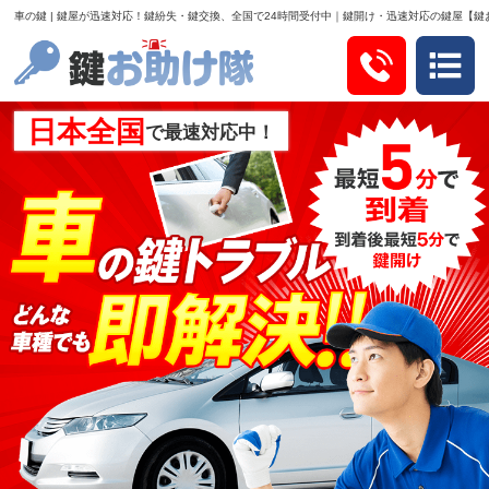
車の鍵 | 鍵屋が迅速対応！鍵紛失・鍵交換、全国で24時間受付中｜鍵開け・迅速対応の鍵屋【鍵
日本全国
で最速対応中！