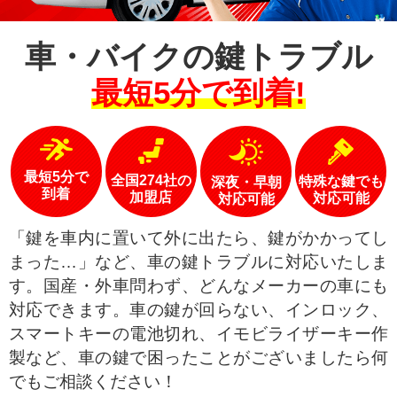
車・バイクの鍵トラブル
最短5分で到着!
最短5分で
全国274社の
特殊な鍵でも
深夜・早朝
到着
加盟店
対応可能
対応可能
「鍵を車内に置いて外に出たら、鍵がかかってし
まった…」など、車の鍵トラブルに対応いたしま
す。国産・外車問わず、どんなメーカーの車にも
対応できます。車の鍵が回らない、インロック、
スマートキーの電池切れ、イモビライザーキー作
製など、車の鍵で困ったことがございましたら何
でもご相談ください！