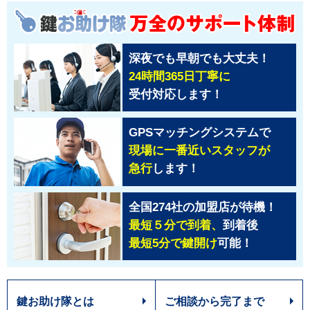
深夜でも早朝でも大丈夫！
24時間365日丁寧に
受付対応します！
GPSマッチングシステムで
現場に一番近いスタッフが
急行
します！
全国274社の加盟店が待機！
最短５分で到着、
到着後
最短5分で鍵開け
可能！
鍵お助け隊とは
ご相談から完了まで