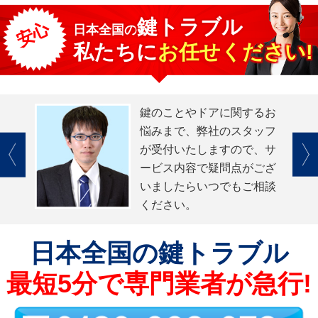
鍵トラブル
安心
日本全国
の
私たちに
お任せください!
鍵のことやドアに関するお
悩みまで、弊社のスタッフ
が受付いたしますので、サ
ービス内容で疑問点がござ
いましたらいつでもご相談
ください。
日本全国
の鍵トラブル
最短5分で専門業者が急行!