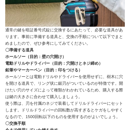
通常の鍵を暗証番号式錠に交換するにあたって、必要な道具があ
ります。事前に準備する道具と、交換の手順について以下でまと
めましたので、ぜひ参考にしてみてください。
〇準備する道具
ホールソー（目的：壁の穴開け）
電動ドリルやドライバー（目的：穴開けとネジ締め）
鉛筆やマーカーペン（目的：印をつける）
ホールソーとは電動ドリルやドライバーを使用せずに、樹木に穴
を開ける道具で、リング状に鋸刃がついているのが特徴です。開
けたい穴のサイズによって種類がわかれているため、購入する際
は鍵の大きさに合わせて購入しましょう。
使う際は、刃を付属のネジで装着してドリルドライバーにセット
します。ドリルドライバーの回転数が高すぎるとケガをしやすく
なるので、1500回転以下のものを使用するのがよいでしょう。
〇交換手順
今まで使用していた鍵を外す