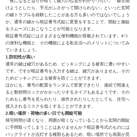
「夜になると辺りが暗くて鍵穴の位置がわかりづらい」「鍵を開
けようとしたら、手元がふさがって開けられない」といった玄関
の鍵トラブルを経験したことがある方も多いのではないでしょう
か。通常の鍵から暗証番号式錠に変更をすることで、開錠と施錠
をスムーズにおこなうことが可能となります。
暗証番号式錠にはさまざまな便利機能が搭載されています。4つ
の便利な機能と、その機能による私生活へのメリットについてみ
ていきましょう。
1.防犯性が高い
通常の鍵は鍵穴があるため、ピッキングによる被害に遭いやすい
です。ですが暗証番号を入力する鍵は、鍵穴がありません。その
ためピッキングによる被害を防ぐことができます。
ほかにも、番号の配置をランダムで変更できたり、連続で間違え
ると数秒間ロックがかかったりするタイプもあるようです。その
ためもし番号を見られたり、操作されたりしたとしても、住宅へ
侵入されるリスクを低くすることができます。
2.暗い場所・荷物の多い日でも開錠可能
帰宅時間が遅くなり、周囲が暗くなっていることから玄関の開錠
に手間取ってしまうことはありませんか？暗証番号式のものには
バックライトが点灯する種類もあるため、暗い場所でも画面が見