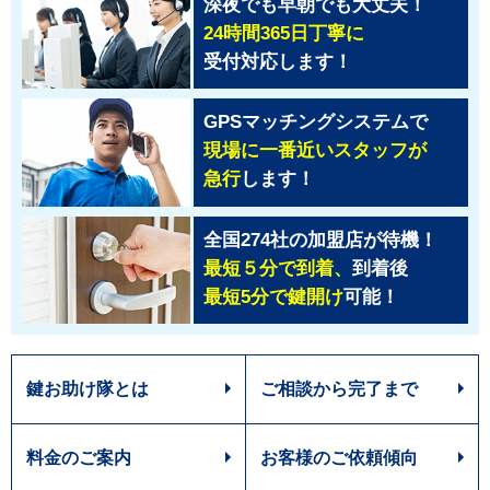
深夜でも早朝でも大丈夫！
24時間365日丁寧に
受付対応します！
GPSマッチングシステムで
現場に一番近いスタッフが
急行
します！
全国274社の加盟店が待機！
最短５分で到着、
到着後
最短5分で鍵開け
可能！
鍵お助け隊とは
ご相談から完了まで
料金のご案内
お客様のご依頼傾向