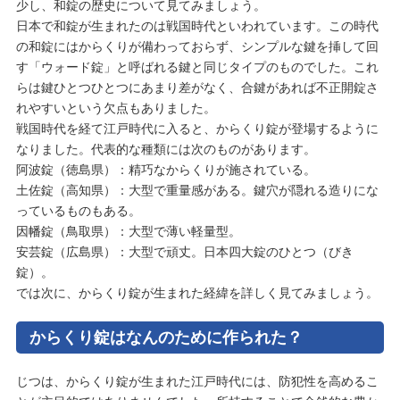
少し、和錠の歴史について見てみましょう。
日本で和錠が生まれたのは戦国時代といわれています。この時代
の和錠にはからくりが備わっておらず、シンプルな鍵を挿して回
す「ウォード錠」と呼ばれる鍵と同じタイプのものでした。これ
らは鍵ひとつひとつにあまり差がなく、合鍵があれば不正開錠さ
れやすいという欠点もありました。
戦国時代を経て江戸時代に入ると、からくり錠が登場するように
なりました。代表的な種類には次のものがあります。
阿波錠（徳島県）：精巧なからくりが施されている。
土佐錠（高知県）：大型で重量感がある。鍵穴が隠れる造りにな
っているものもある。
因幡錠（鳥取県）：大型で薄い軽量型。
安芸錠（広島県）：大型で頑丈。日本四大錠のひとつ（びき
錠）。
では次に、からくり錠が生まれた経緯を詳しく見てみましょう。
からくり錠はなんのために作られた？
じつは、からくり錠が生まれた江戸時代には、防犯性を高めるこ