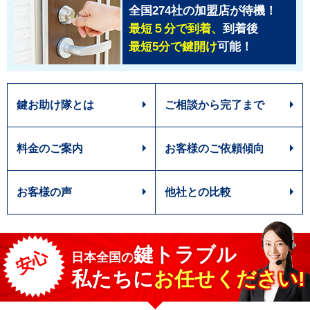
全国274社の加盟店が待機！
最短５分で到着、
到着後
最短5分で鍵開け
可能！
鍵お助け隊とは
ご相談から完了まで
料金のご案内
お客様のご依頼傾向
お客様の声
他社との比較
鍵トラブル
安心
日本全国
の
私たちに
お任せください!