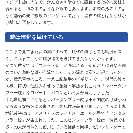
エジプト錠は大型で、かんぬきを壁などに設置するための支柱も
含めると、積み木のような外観でもあります。木製の孫の手のよ
うな部品の先に複数のピンがついており、現在の鍵とはかなりか
け離れた形をしています。
鍵は進化を続けている
ここまで見てきた昔の鍵に比べて、現代の鍵はとても精度が高
く、これまでいかに鍵が進化を遂げてきたかがわかります。
かつて世界では「ウォード錠」と呼ばれる、錠前ごとに異なる歯
のついた単純な鍵が主流でした。その流れに変化が起こったの
が、産業革命のころ、十八世紀後半のイギリスです。現代の鍵と
同様、筒状の仕組みを使って施錠・解錠をおこなう「レバータン
ブラー錠」をロバート・バロンという人が発明しました。
十九世紀前半になるとレバータンブラー錠は不正開錠の形跡がわ
かるような構造に改良され、防犯性が高まりました。さらに十九
世紀後半には、アメリカ人のライナス・エールの手で「ピンタン
ブラー錠」が生まれました。このピンタンブラー錠は、現代でも
多くの人が日常的に使用している錠前と同様、ピンシリンダーと