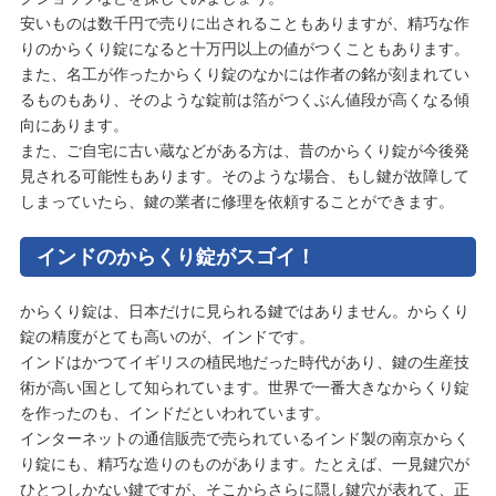
安いものは数千円で売りに出されることもありますが、精巧な作
りのからくり錠になると十万円以上の値がつくこともあります。
また、名工が作ったからくり錠のなかには作者の銘が刻まれてい
るものもあり、そのような錠前は箔がつくぶん値段が高くなる傾
向にあります。
また、ご自宅に古い蔵などがある方は、昔のからくり錠が今後発
見される可能性もあります。そのような場合、もし鍵が故障して
しまっていたら、鍵の業者に修理を依頼することができます。
インドのからくり錠がスゴイ！
からくり錠は、日本だけに見られる鍵ではありません。からくり
錠の精度がとても高いのが、インドです。
インドはかつてイギリスの植民地だった時代があり、鍵の生産技
術が高い国として知られています。世界で一番大きなからくり錠
を作ったのも、インドだといわれています。
インターネットの通信販売で売られているインド製の南京からく
り錠にも、精巧な造りのものがあります。たとえば、一見鍵穴が
ひとつしかない鍵ですが、そこからさらに隠し鍵穴が表れて、正