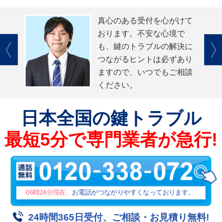
真心のある受付を心がけて
おります。不安な心境で
も、鍵のトラブルの解決に
つながるヒントは必ずあり
ますので、いつでもご相談
ください。
日本全国
の鍵トラブル
最短5分で専門業者が急行!
06時24分
現在、
お電話がつながりやすくなっております。
24時間365日受付、ご相談・お見積り無料!