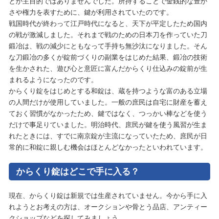
とが主目的ではありませんでした。所持することで金銭的な豊か
さや権力を表すために、鍵が利用されていたのです。
戦国時代が終わって江戸時代になると、天下が平定したため国内
の戦が激減しました。それまで戦のための日本刀を作っていた刀
鍛冶は、戦の減少にともなって手持ち無沙汰になりました。そん
な刀鍛冶の多くが錠前づくりの副業をはじめた結果、鍛冶の技術
を生かされた、遊び心と意匠に富んだからくり仕込みの錠前が生
まれるようになったのです。
からくり錠をはじめとする和錠は、蔵を持つような富のある立場
の人間だけが使用していました。一般の庶民は自宅に財産を蓄え
ておく習慣がなかったため、鍵ではなく、つっかい棒などを使う
だけで事足りていました。明治時代、庶民が鍵を使う風習が生ま
れたときには、すでに南京錠が主流になっていたため、庶民が日
常的に和錠に親しむ機会はほとんどなかったといわれています。
からくり錠はどこで手に入る？
現在、からくり錠は新規では生産されていません。今から手に入
れようとお考えの方は、オークションや骨とう品店、アンティー
クショップなどを探してみましょう。