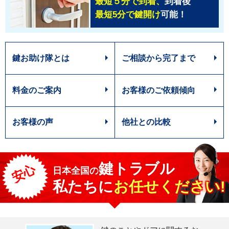
最短５分で到着、
到着後
最短5分で鍵開け
可能！
鍵お助け隊とは
ご相談から完了まで
料金のご案内
お客様のご依頼傾向
お客様の声
他社との比較
鍵トラブル
安心
日本全国
の
私たちに
お任せください!