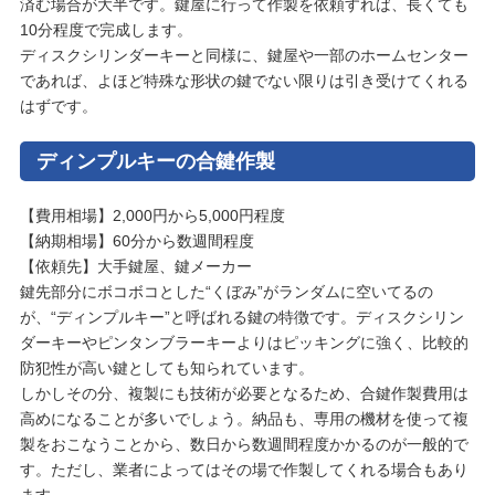
済む場合が大半です。鍵屋に行って作製を依頼すれば、長くても
10分程度で完成します。
ディスクシリンダーキーと同様に、鍵屋や一部のホームセンター
であれば、よほど特殊な形状の鍵でない限りは引き受けてくれる
はずです。
ディンプルキーの合鍵作製
【費用相場】2,000円から5,000円程度
【納期相場】60分から数週間程度
【依頼先】大手鍵屋、鍵メーカー
鍵先部分にボコボコとした“くぼみ”がランダムに空いてるの
が、“ディンプルキー”と呼ばれる鍵の特徴です。ディスクシリン
ダーキーやピンタンブラーキーよりはピッキングに強く、比較的
防犯性が高い鍵としても知られています。
しかしその分、複製にも技術が必要となるため、合鍵作製費用は
高めになることが多いでしょう。納品も、専用の機材を使って複
製をおこなうことから、数日から数週間程度かかるのが一般的で
す。ただし、業者によってはその場で作製してくれる場合もあり